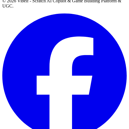
©
2026
Vibelf - Scratch AI Copilot & Game Building Platform &
UGC.