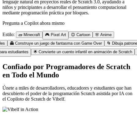
lenguaje natural en proyectos reales de Scratch 3.0, ayudando a
niños y principiantes a desarrollar el pensamiento computacional
mediante programación práctica por bloques.
Pregunta a Copilot ahora mismo
Estilo:
🧱 Minecraft
🎮 Pixel Art
😊 Cartoon
🌸 Anime
👻
Construye un juego de fantasma con Game Over
🌀
Dibuja patrones esp
tivo para estudiantes
🌟
Convierte un cuento infantil en animación de Scra
Confiado por Programadores de Scratch
en Todo el Mundo
Únete a miles de desarrolladores, educadores y estudiantes que han
descubierto el poder de la programación Scratch asistida por IA con
el Copiloto de Scratch de Vibelf.